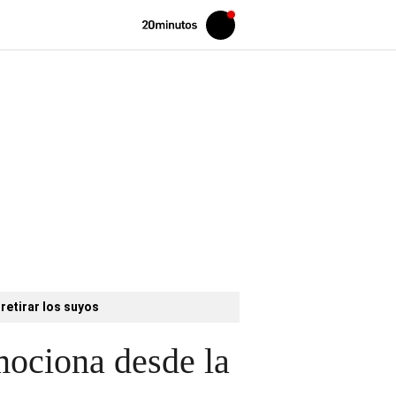
Volver
Iniciar
a
sesión
20MINUTOS.ES
retirar los suyos
emociona desde la