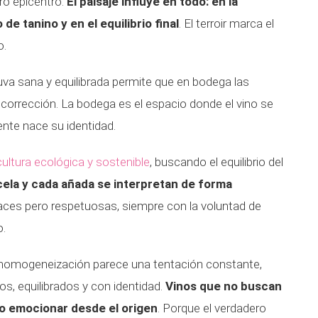
ero epicentro.
El paisaje influye en todo: en la
 de tanino y en el equilibrio final
. El terroir marca el
o.
va sana y equilibrada permite que en bodega las
 corrección. La bodega es el espacio donde el vino se
ente nace su identidad.
icultura ecológica y sostenible
, buscando el equilibrio del
ela y cada añada se interpretan de forma
caces pero respetuosas, siempre con la voluntad de
o.
 homogeneización parece una tentación constante,
s, equilibrados y con identidad.
Vinos que no buscan
no emocionar desde el origen
. Porque el verdadero