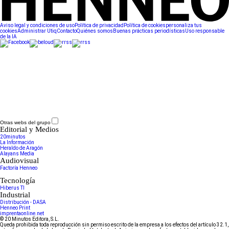
Aviso legal y condiciones de uso
Política de privacidad
Política de cookies
personaliza tus
cookies
Administrar Utiq
Contacto
Quiénes somos
Buenas prácticas periodísticas
Uso responsable
de la IA
Otras webs del grupo
Editorial y Medios
20minutos
La Información
Heraldo de Aragón
Alayans Media
Audiovisual
Factoría Henneo
Tecnología
Hiberus TI
Industrial
Distribución - DASA
Henneo Print
imprentaonline.net
© 20 Minutos Editora, S.L.
Queda prohibida toda reproducción sin permiso escrito de la empresa a los efectos del artículo 32.1,