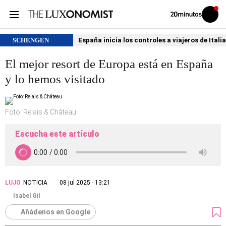
Volver
Iniciar
a
sesión
20MINUTOS.ES
SCHENGEN
España inicia los controles a viajeros de Itali
El mejor resort de Europa está en España
y lo hemos visitado
Foto: Relais & Château
Escucha este artículo
LUJO
NOTICIA
08 jul 2025 - 13:21
Isabel Gil
Añádenos en Google