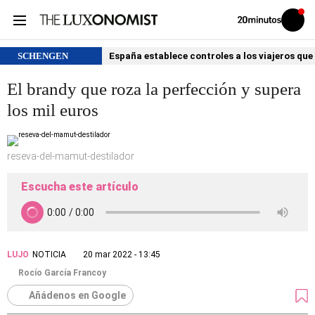
Volver
Iniciar
a
sesión
20MINUTOS.ES
SCHENGEN
España establece controles a los viajeros que 
El brandy que roza la perfección y supera
los mil euros
reseva-del-mamut-destilador
Escucha este artículo
LUJO
NOTICIA
20 mar 2022 - 13:45
Rocío García Francoy
Añádenos en Google