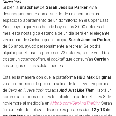
Nueva York
Si bien la
Bradshaw
de
Sarah Jessica Parker
vivía
desahogadamente con el sueldo de un escritor en un
espacioso apartamento de un dormitorio en el Upper East
Side, cuyo alquiler no bajaría hoy de los 3.000 dólares al
mes, esta nostálgica estancia de un día será en el elegante
vecindario de Chelsea que la propia
Sarah
Jessica Parker
,
de 56 años, ayudó personalmente a recrear. Se podrá
alquilar por el irrisorio precio de 23 dólares, lo que vendría a
costar un
cosmopolitan
, el
cocktail
que consumían
Carrie
y
sus amigas en sus salidas fiesteras.
Esta es la manera con que la plataforma
HBO Max Original
va a promocionar la próxima salida de la nueva temporada
de
Sexo en Nueva York
, titulada
And Just Like That
.
Habrá un
sorteo para todos quienes lo soliciten a partir del lunes 8 de
noviembre al mediodía en
Airbnb.com/SexAndTheCity
. Serán
únicamente dos plazas disponibles para los días
12 y 13 de