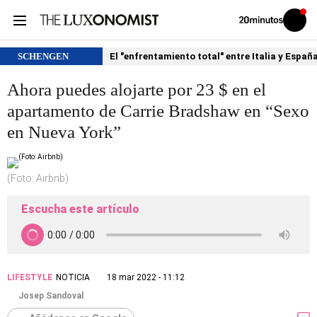
Volver
Iniciar
a
sesión
20MINUTOS.ES
SCHENGEN
El "enfrentamiento total" entre Italia y Españ
Ahora puedes alojarte por 23 $ en el
apartamento de Carrie Bradshaw en “Sexo
en Nueva York”
(Foto: Airbnb)
Escucha este artículo
LIFESTYLE
NOTICIA
18 mar 2022 - 11:12
Josep Sandoval