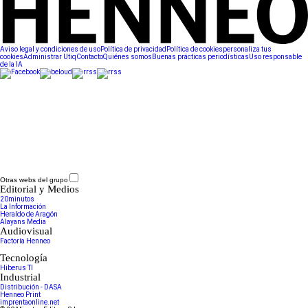
Aviso legal y condiciones de uso
Política de privacidad
Política de cookies
personaliza tus
cookies
Administrar Utiq
Contacto
Quiénes somos
Buenas prácticas periodísticas
Uso responsable
de la IA
Otras webs del grupo
Editorial y Medios
20minutos
La Información
Heraldo de Aragón
Alayans Media
Audiovisual
Factoría Henneo
Tecnología
Hiberus TI
Industrial
Distribución - DASA
Henneo Print
imprentaonline.net