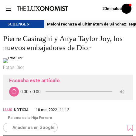
Volver
Iniciar
a
sesión
20MINUTOS.ES
SCHENGEN
Meloni rechaza el ultimátum de Sánchez: segu
Pierre Casiraghi y Anya Taylor Joy, los
nuevos embajadores de Dior
Fotos: Dior
Escucha este artículo
LUJO
NOTICIA
18 mar 2022 - 11:12
Paloma de la Hija Ferrero
Añádenos en Google