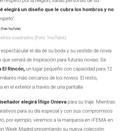
l respeto por la religión, varias personas de su
ité elegirá un diseño que le cubra los hombros y no
espeto".
 metros cuadrados (Foto: YouTube)
espectacular el día de su boda y su vestido de novia
 que servirá de inspiración para futuras novias. Se
a El Rincón,
un lugar pequeño con capacidad para 12
iliares más cercanos de los novios. El resto,
en el exterior a través de una pantalla.
iseñador elegirá Íñigo Onieva
para su traje. Mientras
rativos para su día especial y con sus compromisos
rero, por ejemplo, veremos a la marquesa en IFEMA en
on Week Madrid presentando su nueva colección