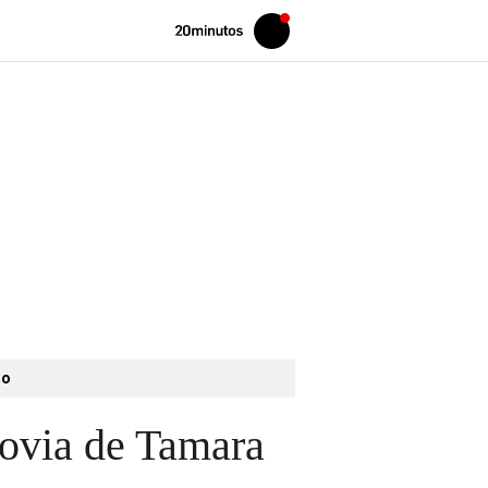
Volver
Iniciar
a
sesión
20MINUTOS.ES
to
novia de Tamara