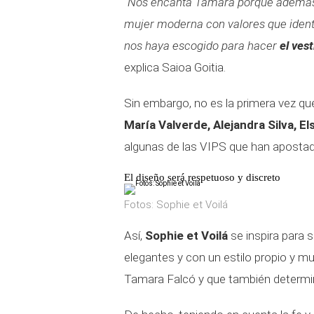
“Nos encanta Tamara porque además 
mujer moderna con valores que identi
nos haya escogido para hacer
el ves
explica Saioa Goitia.
Sin embargo, no es la primera vez que
María Valverde, Alejandra Silva, E
algunas de las VIPS que han apostad
El diseño será respetuoso y discreto
Fotos: Sophie et Voilá
Así,
Sophie et Voilá
se inspira para 
elegantes y con un estilo propio y mu
Tamara Falcó y que también determin