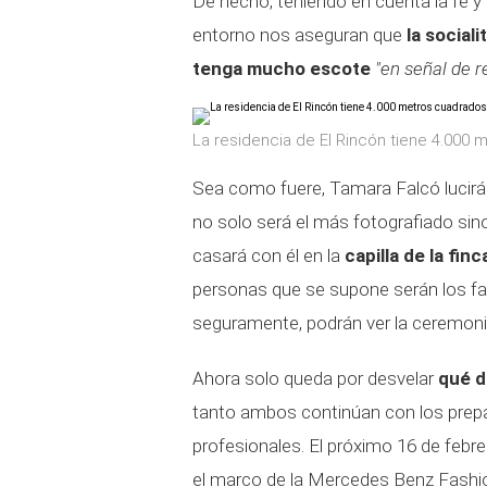
De hecho, teniendo en cuenta la fe y e
entorno nos aseguran que
la social
tenga mucho escote
"en señal de r
La residencia de El Rincón tiene 4.000
Sea como fuere, Tamara Falcó lucirá 
no solo será el más fotografiado sino
casará con él en la
capilla de la finc
personas que se supone serán los fam
seguramente, podrán ver la ceremonia 
Ahora solo queda por desvelar
qué d
tanto ambos continúan con los prepa
profesionales. El próximo 16 de feb
el marco de la Mercedes Benz Fashi