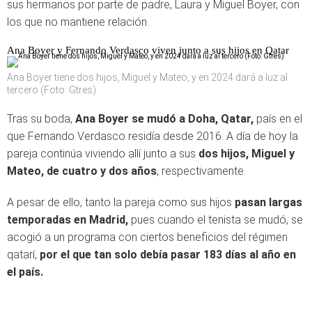
sus hermanos por parte de padre, Laura y Miguel Boyer, con
los que no mantiene relación.
Ana Boyer y Fernando Verdasco viven junto a sus hijos en Qatar
Ana Boyer tiene dos hijos, Miguel y Mateo, y en 2024 dará a luz al
tercero (Foto: Gtres)
Tras su boda,
Ana Boyer se mudó a Doha, Qatar,
país en el
que Fernando Verdasco residía desde 2016. A día de hoy la
pareja continúa viviendo allí junto a sus
dos hijos, Miguel y
Mateo, de cuatro y dos años
, respectivamente.
A pesar de ello, tanto la pareja como sus hijos
pasan largas
temporadas en Madrid,
pues cuando el tenista se mudó, se
acogió a un programa con ciertos beneficios del régimen
qatarí,
por el que tan solo debía pasar 183 días al año en
el país.