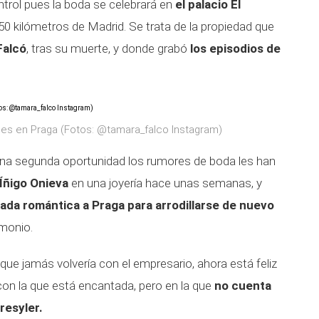
ntrol pues la boda se celebrará en
el palacio El
50 kilómetros de Madrid. Se trata de la propiedad que
Falcó
, tras su muerte, y donde grabó
los episodios de
nes en Praga (Fotos: @tamara_falco Instagram)
 una segunda oportunidad los rumores de boda les han
Íñigo Onieva
en una joyería hace unas semanas, y
pada romántica
a Praga para arrodillarse de nuevo
imonio.
ue jamás volvería con el empresario, ahora está feliz
on la que está encantada, pero en la que
no cuenta
resyler.