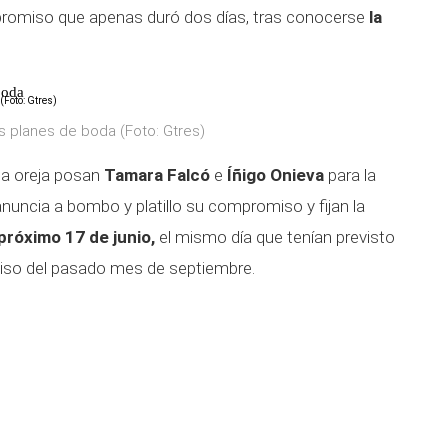
romiso que apenas duró dos días, tras conocerse
la
boda
s planes de boda (Foto: Gtres)
 a oreja posan
Tamara Falcó
e
Íñigo Onieva
para la
nuncia a bombo y platillo su compromiso y fijan la
 próximo 17 de junio,
el mismo día que tenían previsto
iso del pasado mes de septiembre.