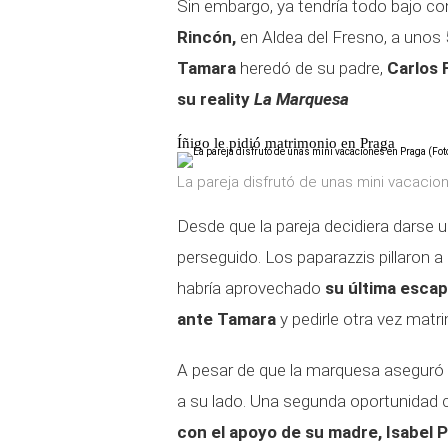
Sin embargo, ya tendría todo bajo co
Rincón,
en Aldea del Fresno, a unos 
Tamara
heredó de su padre,
Carlos 
su reality
La Marquesa
Íñigo le pidió matrimonio en Praga
La pareja disfrutó de unas mini vacacio
Desde que la pareja decidiera darse
perseguido. Los paparazzis pillaron a
habría aprovechado
su última esca
ante Tamara
y pedirle otra vez matr
A pesar de que la marquesa aseguró q
a su lado. Una segunda oportunidad c
con el apoyo de su madre, Isabel P