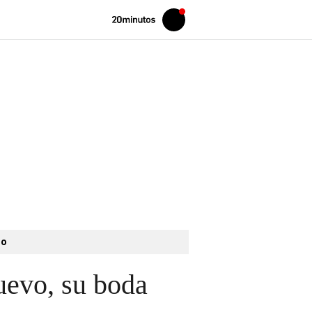
Volver
Iniciar
a
sesión
20MINUTOS.ES
to
uevo, su boda