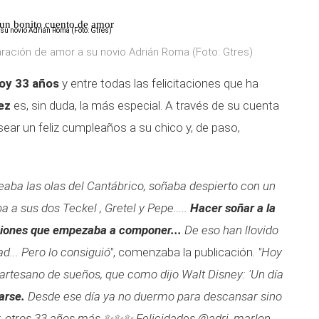
 un bonito cuento de amor
ración de amor a su novio Adrián Roma (Foto: Gtres)
hoy 33 años
y entre todas las felicitaciones que ha
ez
es, sin duda, la más especial. A través de su cuenta
esear un feliz cumpleaños a su chico y, de paso,
eaba las olas del Cantábrico, soñaba despierto con un
 a sus dos Teckel , Gretel y Pepe…..
Hacer soñar a la
ciones que empezaba a componer...
De eso han llovido
d... Pero lo consiguió"
, comenzaba la publicación.
"Hoy
rtesano de sueños, que como dijo Walt Disney: 'Un día
arse.
Desde ese día ya no duermo para descansar sino
r, otros 33 años más ✨✨✨ Felicidades @adri_marlon.