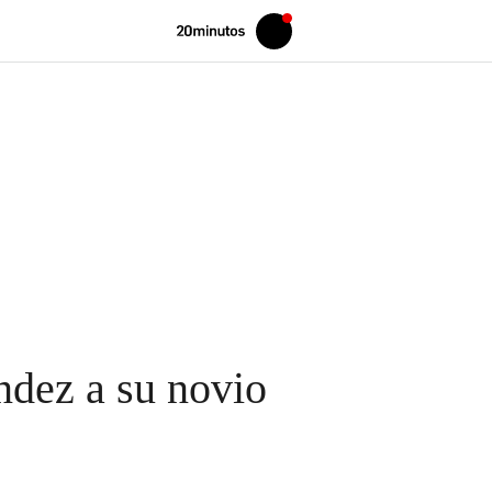
Volver
Iniciar
a
sesión
20MINUTOS.ES
ndez a su novio