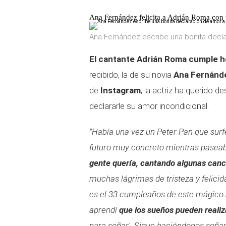
Ana Fernández felicita a Adrián Roma con
Ana Fernández escribe una bonita decla
El cantante Adrián Roma cumple 
recibido, la de su novia
Ana Fernánd
de
Instagram
, la actriz ha querido d
declararle su amor incondicional.
"Había una vez un Peter Pan que surf
futuro muy concreto mientras paseaba
gente quería, cantando algunas can
muchas lágrimas de tristeza y felicida
es el 33 cumpleaños de este mágico a
aprendí
que los sueños pueden realiz
para soñar'. Sigue haciéndonos soña