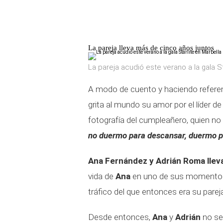
La pareja lleva más de cinco años juntos
La pareja acudió este verano a la gala St
A modo de cuento y haciendo referen
grita al mundo su amor por el líder 
fotografía del cumpleañero, quien no
no duermo para descansar, duermo p
Ana Fernández y Adrián Roma llev
vida de
Ana
en uno de sus momentos m
tráfico del que entonces era su pare
Desde entonces,
Ana
y
Adrián
no se