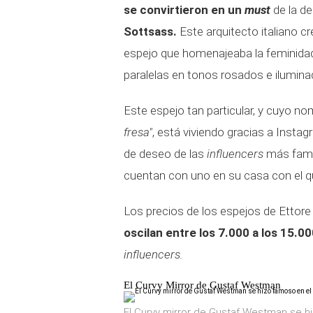
se convirtieron en un
must
de la d
Sottsass.
Este arquitecto italiano 
espejo que homenajeaba la feminidad
paralelas en tonos rosados e ilumina
Este espejo tan particular, y cuyo n
fresa"
, está viviendo gracias a Insta
de deseo de las
influencers
más famo
cuentan con uno en su casa con el qu
Los precios de los espejos de Ettore
oscilan entre los 7.000 a los 15.0
influencers.
El Curvy Mirror de Gustaf Westman
El Curvy mirror de Gustaf Westman se h