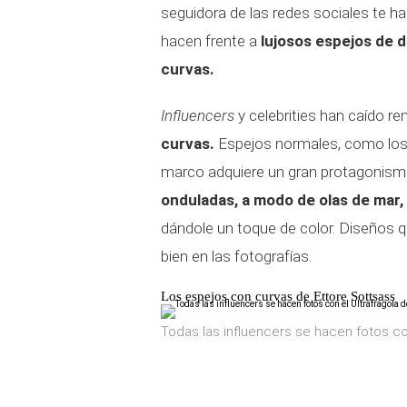
seguidora de las redes sociales te h
hacen frente a
lujosos espejos de d
curvas.
Influencers
y celebrities han caído r
curvas.
Espejos normales, como los 
marco adquiere un gran protagonismo
onduladas, a modo de olas de mar, 
dándole un toque de color. Diseños q
bien en las fotografías.
Los espejos con curvas de Ettore Sottsass
Todas las influencers se hacen fotos con