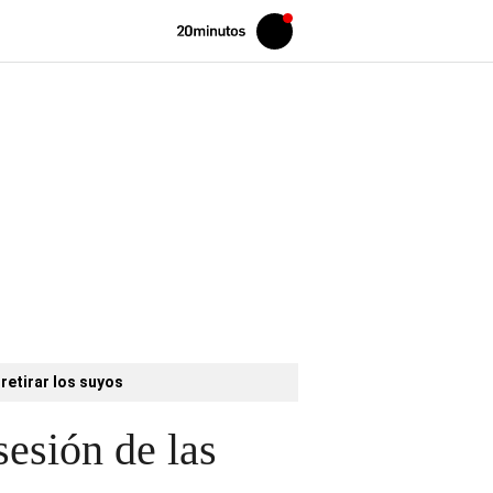
Volver
Iniciar
a
sesión
20MINUTOS.ES
retirar los suyos
sesión de las