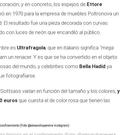
ecoración, y en concreto, los espejos de
Ettore
creó en 1970 para la empresa de muebles Poltronova un
. El resultado fue una pieza decorada con curvas
do con luces de neón que encandiló al público.
ombre es
Ultrafragola
, que en italiano significa
"mega
gram un renacer. Y es que se ha convertido en el objeto
sas del mundo, y celebrities como
Bella Hadid
ya
e fotografiarse.
 Sottsass varían en función del tamaño y los colores,
y
00 euros
que cuesta el de color rosa que tienen las
izo famoso en el confinamiento (Foto: @alexandrapereira