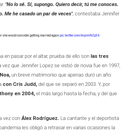
r.
"No lo sé. Sí, supongo. Quiero decir, tú me conoces.
do. Me he casado un par de veces"
, contestaba Jennifer
r she would consider getting married again
pic.twitter.com/kvpimNZp36
 en pasar por el altar, prueba de ello son
las tres
 vez que Jennifer Lopez se vistió de novia fue en 1997,
 Noa,
un breve matrimonio que apenas duró un año.
a
con Cris Judd,
del que se separó en 2003. Y, por
thony en 2004,
el más largo hasta la fecha, y del que
a vez con
Álex Rodríguez.
La cantante y el deportista
andemia les obligó a retrasar en varias ocasiones la