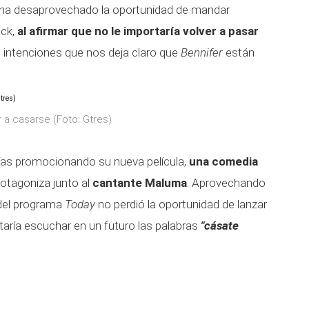
no ha desaprovechado la oportunidad de mandar
ck,
al afirmar que no le importaría volver a pasar
 intenciones que nos deja claro que
Bennifer
están
 a casarse (Foto: Gtres)
ías promocionando su nueva película,
una comedia
otagoniza junto al
cantante Maluma
. Aprovechando
r del programa
Today
no perdió la oportunidad de lanzar
staría escuchar en un futuro las palabras
"cásate