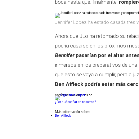
boda hasta que, finalmente,
rompier
Jennifer Lopez ha estado casada tres 
Ahora que JLo ha retomado su relac
podría casarse en los próximos mese
Bennifer
pasarían por el altar antes
inmersos en los preparativos de una 
que esto se vaya a cumplir, pero a ju
Ben Affleck podría estar más cer
Conforme a los criterios de
¿Por qué confiar en nosotros?
Más información sobre:
Ben Affleck