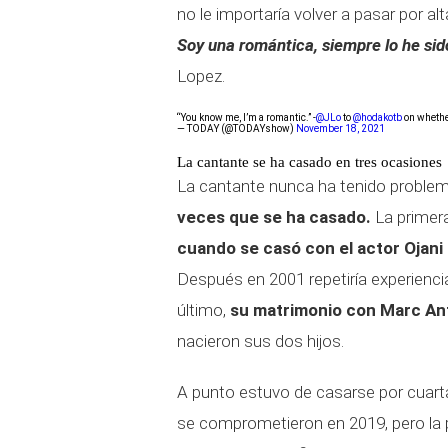
no le importaría volver a pasar por alta
Soy una romántica, siempre lo he si
Lopez.
“You know me, I’m a romantic.” -
@JLo
to
@hodakotb
on whethe
— TODAY (@TODAYshow)
November 18, 2021
La cantante se ha casado en tres ocasiones
La cantante nunca ha tenido problema
veces que se ha casado.
La primera
cuando se casó con el actor Ojani
Después en 2001 repetiría experienci
último,
su matrimonio con Marc An
nacieron sus dos hijos.
A punto estuvo de casarse por cuart
se comprometieron en 2019, pero la p