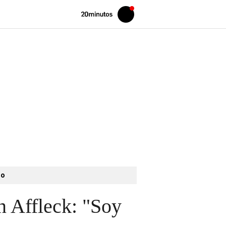
Volver
Iniciar
a
sesión
20MINUTOS.ES
to
n Affleck: "Soy