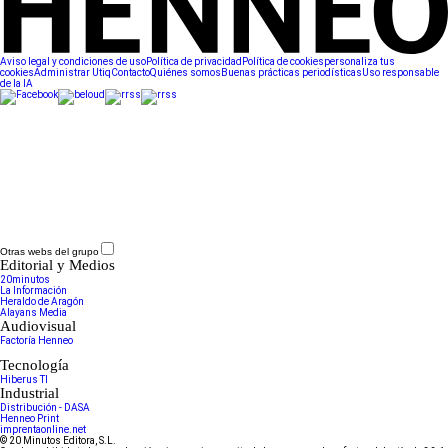
Aviso legal y condiciones de uso
Política de privacidad
Política de cookies
personaliza tus
cookies
Administrar Utiq
Contacto
Quiénes somos
Buenas prácticas periodísticas
Uso responsable
de la IA
Otras webs del grupo
Editorial y Medios
20minutos
La Información
Heraldo de Aragón
Alayans Media
Audiovisual
Factoría Henneo
Tecnología
Hiberus TI
Industrial
Distribución - DASA
Henneo Print
imprentaonline.net
© 20 Minutos Editora, S.L.