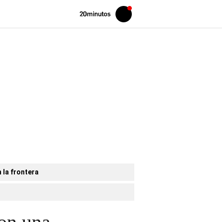
Volver
Iniciar
a
sesión
20MINUTOS.ES
 la frontera