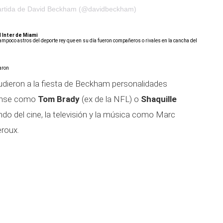
artida de David Beckham (@davidbeckham)
 Inter de Miami
tampoco astros del deporte rey que en su día fueron compañeros o rivales en la cancha del
maron
udieron a la fiesta de Beckham personalidades
dense como
Tom Brady
(ex de la NFL) o
Shaquille
o del cine, la televisión y la música como Marc
eroux.