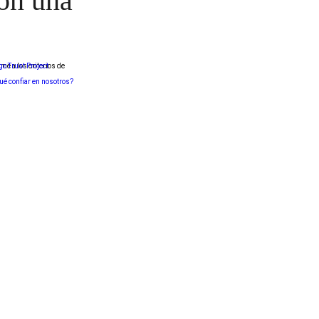
on una
me a los criterios de
ué confiar en nosotros?