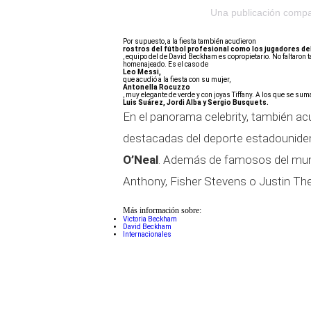
Una publicación comp
Por supuesto, a la fiesta también acudieron
rostros del fútbol profesional como los jugadores del
, equipo del de David Beckham es copropietario. No faltaron 
homenajeado. Es el caso de
Leo Messi,
que acudió a la fiesta con su mujer,
Antonella Rocuzzo
, muy elegante de verde y con joyas Tiffany. A los que se su
Luis Suárez, Jordi Alba y Sergio Busquets.
En el panorama celebrity, también ac
destacadas del deporte estadouni
O’Neal
. Además de famosos del mund
Anthony, Fisher Stevens o Justin Th
Más información sobre:
Victoria Beckham
David Beckham
Internacionales