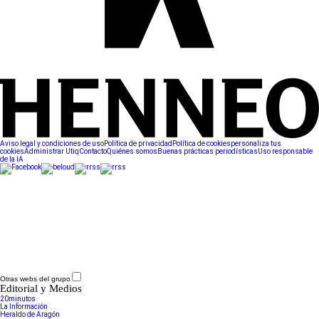
Aviso legal y condiciones de uso
Política de privacidad
Política de cookies
personaliza tus
cookies
Administrar Utiq
Contacto
Quiénes somos
Buenas prácticas periodísticas
Uso responsable
de la IA
Otras webs del grupo
Editorial y Medios
20minutos
La Información
Heraldo de Aragón