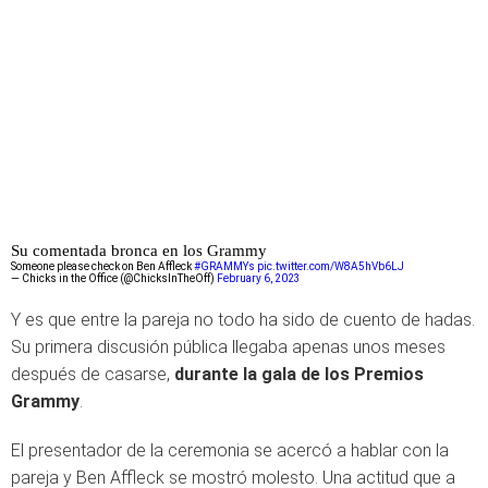
Su comentada bronca en los Grammy
Someone please check on Ben Affleck
#GRAMMYs
pic.twitter.com/W8A5hVb6LJ
— Chicks in the Office (@ChicksInTheOff)
February 6, 2023
Y es que entre la pareja no todo ha sido de cuento de hadas.
Su primera discusión pública llegaba apenas unos meses
después de casarse,
durante la gala de los Premios
Grammy
.
El presentador de la ceremonia se acercó a hablar con la
pareja y Ben Affleck se mostró molesto. Una actitud que a