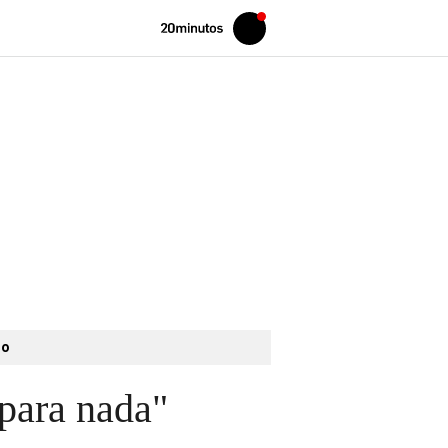
Volver
Iniciar
a
sesión
20MINUTOS.ES
to
 para nada"