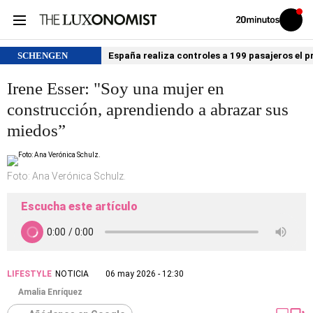
Volver
Iniciar
a
sesión
20MINUTOS.ES
SCHENGEN
España realiza controles a 199 pasajeros el p
Irene Esser: "Soy una mujer en
construcción, aprendiendo a abrazar sus
miedos”
Foto: Ana Verónica Schulz.
Escucha este artículo
LIFESTYLE
NOTICIA
06 may 2026 - 12:30
Amalia Enríquez