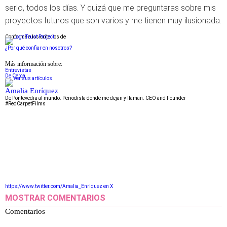
serlo, todos los días. Y quizá que me preguntaras sobre mis
proyectos futuros que son varios y me tienen muy ilusionada.
Conforme a los criterios de
¿Por qué confiar en nosotros?
Más información sobre:
Entrevistas
De Cerca
Amalia Enríquez
De Pontevedra al mundo. Periodista donde me dejan y llaman. CEO and Founder
#RedCarpetFilms
https://www.twitter.com/Amalia_Enriquez en X
MOSTRAR COMENTARIOS
Comentarios