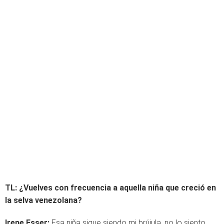
TL: ¿Vuelves con frecuencia a aquella niña que creció en
la selva venezolana?
Irene Esser
:
Esa niña sigue siendo mi brújula, no lo siento