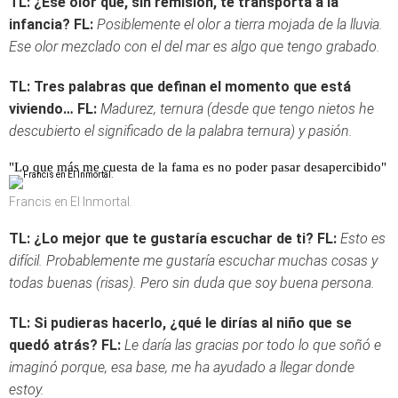
TL: ¿Ese olor que, sin remisión, te transporta a la
infancia?
FL:
Posiblemente el olor a tierra mojada de la lluvia.
Ese olor mezclado con el del mar es algo que tengo grabado.
TL: Tres palabras que definan el momento que está
viviendo…
FL:
Madurez, ternura (desde que tengo nietos he
descubierto el significado de la palabra ternura) y pasión.
"Lo que más me cuesta de la fama es no poder pasar desapercibido"
Francis en El Inmortal.
TL: ¿Lo mejor que te gustaría escuchar de ti?
FL:
Esto es
difícil. Probablemente me gustaría escuchar muchas cosas y
todas buenas (risas). Pero sin duda que soy buena persona.
TL: Si pudieras hacerlo, ¿qué
le dirías al niño que se
quedó atrás?
FL:
Le daría las gracias por todo lo que soñó e
imaginó porque, esa base, me ha ayudado a llegar donde
estoy.