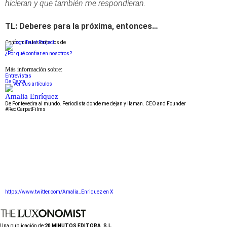
hicieran y que también me respondieran.
TL: Deberes para la próxima, entonces…
Conforme a los criterios de
¿Por qué confiar en nosotros?
Más información sobre:
Entrevistas
De Cerca
Amalia Enríquez
De Pontevedra al mundo. Periodista donde me dejan y llaman. CEO and Founder
#RedCarpetFilms
https://www.twitter.com/Amalia_Enriquez en X
Una publicación de:
20 MINUTOS EDITORA, S.L.