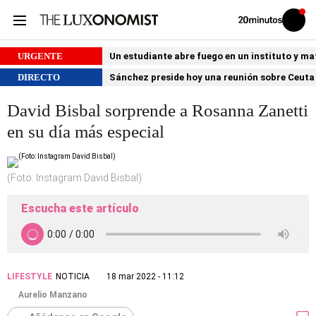
Volver
Iniciar
a
sesión
20MINUTOS.ES
URGENTE
Un estudiante abre fuego en un instituto y ma
DIRECTO
Sánchez preside hoy una reunión sobre Ceuta 
David Bisbal sorprende a Rosanna Zanetti
en su día más especial
(Foto: Instagram David Bisbal)
Escucha este artículo
LIFESTYLE
NOTICIA
18 mar 2022 - 11:12
Aurelio Manzano