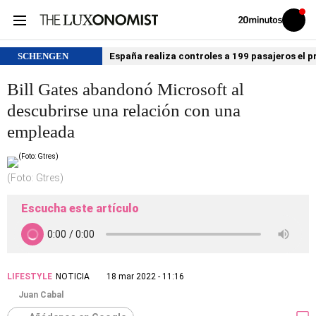
Volver
Iniciar
a
sesión
20MINUTOS.ES
SCHENGEN
España realiza controles a 199 pasajeros el p
Bill Gates abandonó Microsoft al
descubrirse una relación con una
empleada
(Foto: Gtres)
Escucha este artículo
LIFESTYLE
NOTICIA
18 mar 2022 - 11:16
Juan Cabal