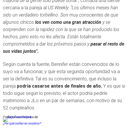
mayoría de la gente solo puede soñar",
contaba una fuente
cercana a la pareja al
US Weekly
.
"Los últimos meses han
sido un verdadero torbellino. Son muy conscientes de que
algunos cínicos
los ven como una gran atracción
y se
sorprenden con la rapidez con la que se han producido los
hechos, pero esto no les afecta. Están totalmente
comprometidos a dar los próximos pasos y
pasar el resto de
sus vidas juntos".
Según cuenta la fuente, Bennifer están convencidos de lo
suyo va a funcionar, y que esta segunda oportunidad va a
ser la definitiva. Tal es su convencimiento, que incluso la
pareja
podría casarse antes de finales de año.
Y es que si
todo sigue según lo previsto, el actor podría pedirle
matrimonio a JLo en un par de semanas, con motivo de su
52 cumpleaños.
Conforme a los criterios de
¿Por qué confiar en nosotros?