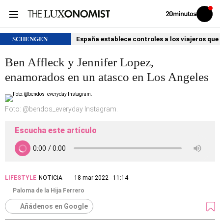
Volver
Iniciar
a
sesión
20MINUTOS.ES
SCHENGEN
España establece controles a los viajeros que 
Ben Affleck y Jennifer Lopez,
enamorados en un atasco en Los Angeles
Foto: @bendos_everyday Instagram.
Escucha este artículo
LIFESTYLE
NOTICIA
18 mar 2022 - 11:14
Paloma de la Hija Ferrero
Añádenos en Google