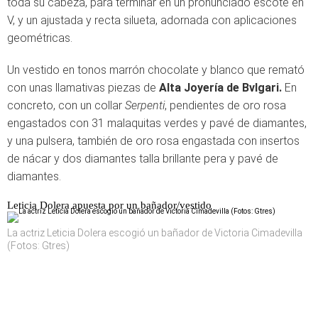
toda su cabeza, para terminar en un pronunciado escote en
V, y un ajustada y recta silueta, adornada con aplicaciones
geométricas.
Un vestido en tonos marrón chocolate y blanco que remató
con unas llamativas piezas de
Alta Joyería de Bvlgari.
En
concreto, con un collar
Serpenti
, pendientes de oro rosa
engastados con 31 malaquitas verdes y pavé de diamantes,
y una pulsera, también de oro rosa engastada con insertos
de nácar y dos diamantes talla brillante pera y pavé de
diamantes.
Leticia Dolera apuesta por un bañador/vestido
La actriz Leticia Dolera escogió un bañador de Victoria Cimadevilla
(Fotos: Gtres)