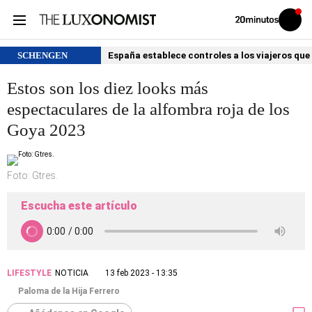
Volver
Iniciar
a
sesión
20MINUTOS.ES
SCHENGEN
España establece controles a los viajeros que 
Estos son los diez looks más
espectaculares de la alfombra roja de los
Goya 2023
Foto: Gtres.
Escucha este artículo
LIFESTYLE
NOTICIA
13 feb 2023 - 13:35
Paloma de la Hija Ferrero