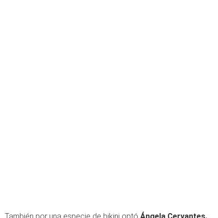
También por una especie de bikini optó
Ángela Cervantes.