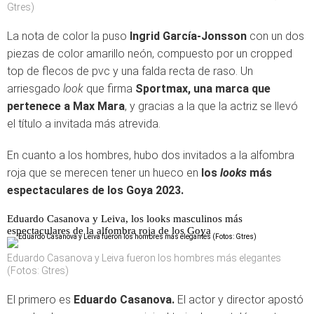
Gtres)
La nota de color la puso
Ingrid García-Jonsson
con un dos
piezas de color amarillo neón, compuesto por un cropped
top de flecos de pvc y una falda recta de raso. Un
arriesgado
look
que firma
Sportmax, una marca que
pertenece a Max Mara
, y gracias a la que la actriz se llevó
el título a invitada más atrevida.
En cuanto a los hombres, hubo dos invitados a la alfombra
roja que se merecen tener un hueco en
los
looks
más
espectaculares de los Goya 2023.
Eduardo Casanova y Leiva, los looks masculinos más
espectaculares de la alfombra roja de los Goya
Eduardo Casanova y Leiva fueron los hombres más elegantes
(Fotos: Gtres)
El primero es
Eduardo Casanova.
El actor y director apostó