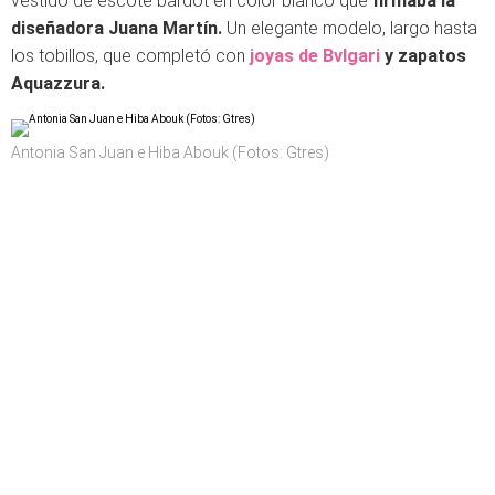
vestido de escote bardot en color blanco que
firmaba la
diseñadora Juana Martín.
Un elegante modelo, largo hasta
los tobillos, que completó con
joyas de Bvlgari
y zapatos
Aquazzura.
Antonia San Juan e Hiba Abouk (Fotos: Gtres)