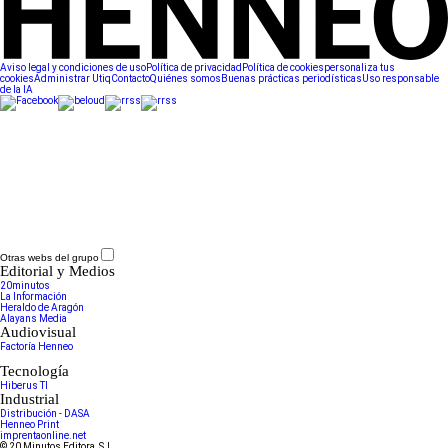
Aviso legal y condiciones de uso
Política de privacidad
Política de cookies
personaliza tus
cookies
Administrar Utiq
Contacto
Quiénes somos
Buenas prácticas periodísticas
Uso responsable
de la IA
Otras webs del grupo
Editorial y Medios
20minutos
La Información
Heraldo de Aragón
Alayans Media
Audiovisual
Factoría Henneo
Tecnología
Hiberus TI
Industrial
Distribución - DASA
Henneo Print
imprentaonline.net
© 20 Minutos Editora, S.L.