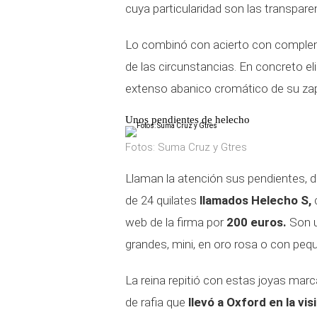
cuya particularidad son las transparen
Lo combinó con acierto con complemen
de las circunstancias. En concreto el
extenso abanico cromático de su zap
Unos pendientes de helecho
Fotos: Suma Cruz y Gtres
Llaman la atención sus pendientes, d
de 24 quilates
llamados Helecho S,
c
web de la firma por
200 euros.
Son u
grandes, mini, en oro rosa o con pe
La reina repitió con estas joyas marc
de rafia que
llevó a Oxford en la vi