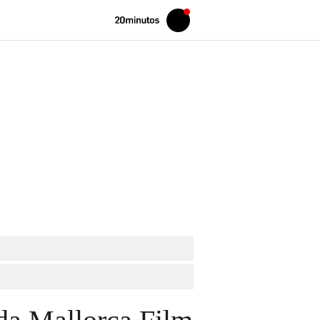
Volver
Iniciar
a
sesión
20MINUTOS.ES