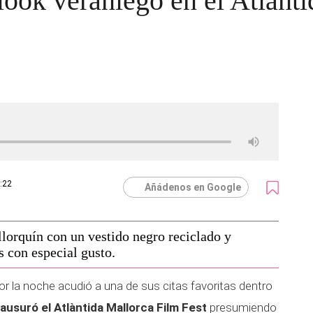
 look veraniego en el Atlànt
9:22
Añádenos en Google
llorquín con un vestido negro reciclado y
 con especial gusto.
or la noche acudió a una de sus citas favoritas dentro
lausuró el Atlàntida Mallorca Film Fest
presumiendo