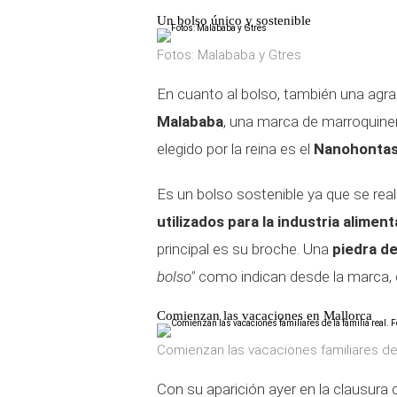
Un bolso único y sostenible
Fotos: Malababa y Gtres
En cuanto al bolso, también una agra
Malababa
, una marca de marroquine
elegido por la reina es el
Nanohonta
Es un bolso sostenible ya que se real
utilizados para la industria aliment
principal es su broche. Una
piedra de
bolso"
como indican desde la marca, q
Comienzan las vacaciones en Mallorca
Comienzan las vacaciones familiares de l
Con su aparición ayer en la clausura 