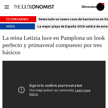
Volver
Iniciar
a
sesión
20MINUTOS.ES
ÚLTIMA HORA
Detectado un nuevo caso de hantavirus en 
VOTA
La mejor playa de España 2026 saldrá de estas
La reina Letizia luce en Pamplona un look
perfecto y primaveral compuesto por tres
básicos