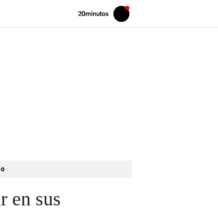
Volver
Iniciar
a
sesión
20MINUTOS.ES
to
r en sus