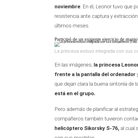
noviembre
. En él, Leonor tuvo que p
resistencia ante captura y extracció
últimos meses.
Participó de un exigente ejercicio de manio
La princesa estuvo integrada con sus c
En las imágenes,
la princesa Leonor
frente a la pantalla del ordenador
y
que dejan clara la buena sintonía de 
está en el grupo.
Pero además de planificar al estrateg
compañeros también tuvieron contacto
helicóptero Sikorsky S-76,
al cual
con sus mochilas.