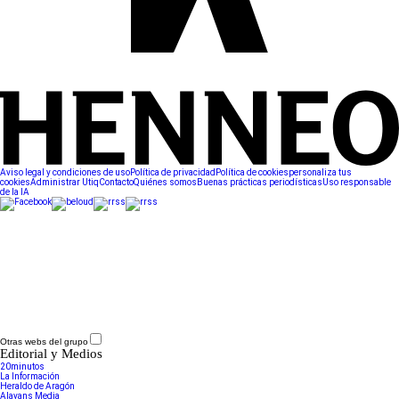
Aviso legal y condiciones de uso
Política de privacidad
Política de cookies
personaliza tus
cookies
Administrar Utiq
Contacto
Quiénes somos
Buenas prácticas periodísticas
Uso responsable
de la IA
Otras webs del grupo
Editorial y Medios
20minutos
La Información
Heraldo de Aragón
Alayans Media