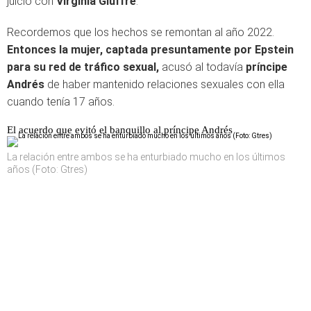
juicio con
Virginia Giuffre
.
Recordemos que los hechos se remontan al año 2022.
Entonces la mujer, captada presuntamente por Epstein
para su red de tráfico sexual,
acusó al todavía
príncipe
Andrés
de haber mantenido relaciones sexuales con ella
cuando tenía 17 años.
El acuerdo que evitó el banquillo al príncipe Andrés
La relación entre ambos se ha enturbiado mucho en los últimos
años (Foto: Gtres)