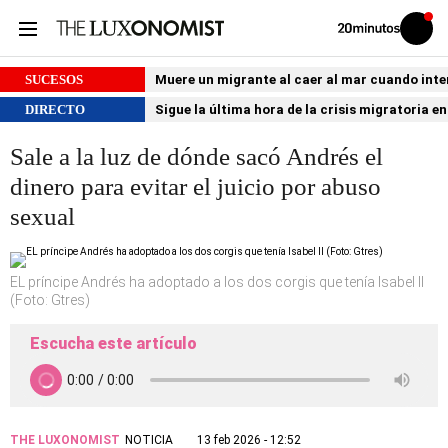
Volver
Iniciar
a
sesión
20MINUTOS.ES
SUCESOS
Muere un migrante al caer al mar cuando int
DIRECTO
Sigue la última hora de la crisis migratoria e
Sale a la luz de dónde sacó Andrés el
dinero para evitar el juicio por abuso
sexual
EL príncipe Andrés ha adoptado a los dos corgis que tenía Isabel II
(Foto: Gtres)
Escucha este artículo
THE LUXONOMIST
NOTICIA
13 feb 2026 - 12:52