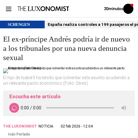
Volver
Iniciar
a
sesión
20MINUTOS.ES
SCHENGEN
España realiza controles a 199 pasajeros el p
El ex-príncipe Andrés podría ir de nuevo
a los tribunales por una nueva denuncia
sexual
El hijo de Isabel II ha tenido que solventar este asunto acudiendo a
un relevante pacto económico (Foto: Gtres)
Escucha este artículo
THE LUXONOMIST
NOTICIA
02 feb 2026 - 12:04
Iván Perlado