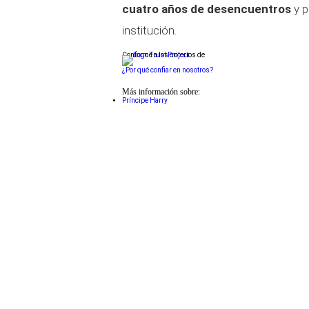
cuatro años de desencuentros
y p
institución.
Conforme a los criterios de
¿Por qué confiar en nosotros?
Más información sobre:
Príncipe Harry