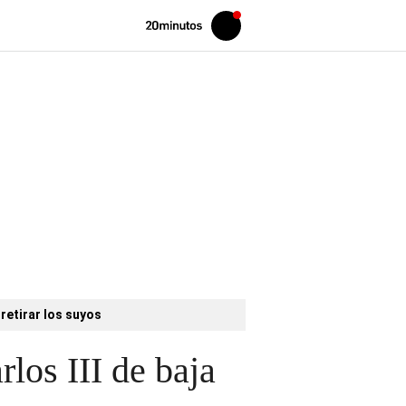
Volver
Iniciar
a
sesión
20MINUTOS.ES
retirar los suyos
rlos III de baja