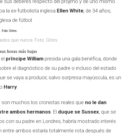
e sus deberes respecto del prójimo y de uno mismo.
a la ex-futbolista inglesa
Ellen White
, de 34 años,
lesa de fútbol.
iados que nunca. Foto: Gtres.
 sus horas más bajas
 el
príncipe William
presida una gala benéfica, donde
sobre el diagnóstico de su padre o incluso del estado
que se vaya a producir, salvo sorpresa mayúscula, es un
no
Harry
.
n, son muchos los cronistas reales que
no le dan
 entre ambos hermanos
. El
duque se Sussex
, que se
os con su padre en Londres, habría mostrado interés
ión entre ambos estaría totalmente rota después de