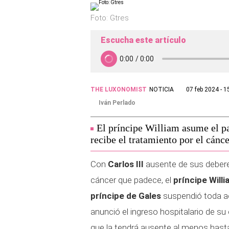
Foto: Gtres
Escucha este artículo
THE LUXONOMIST
NOTICIA
07 feb 2024 - 1
Iván Perlado
El príncipe William asume el pa
recibe el tratamiento por el cánce
Con
Carlos III
ausente de sus debere
cáncer que padece, el
príncipe Willi
príncipe de Gales
suspendió toda ac
anunció el ingreso hospitalario de s
que la tendrá ausente al menos has