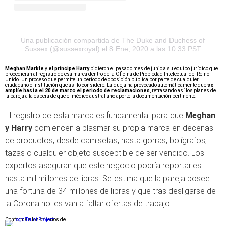
Una publicación compartida de The Duke and Duchess of
Sussex (@sussexroyal)
el 8 Ene, 2020 a las 10:33 PST
Meghan Markle
y
el príncipe Harry
pidieron el pasado mes de junio a su equipo jurídico que
procedieran al registro de esa marca dentro de la Oficina de Propiedad Intelectual del Reino
Unido. Un proceso que permite un periodo de oposición pública por parte de cualquier
ciudadano o institución que así lo considere. La queja ha provocado automáticamente que
se
amplíe hasta el 20 de marzo el periodo de reclamaciones
, retrasando así los planes de
la pareja a la espera de que el médico australiano aporte la documentación pertinente.
El registro de esta marca es fundamental para que
Meghan
y Harry
comiencen a plasmar su propia marca en decenas
de productos; desde camisetas, hasta gorras, bolígrafos,
tazas o cualquier objeto susceptible de ser vendido. Los
expertos aseguran que este negocio podría reportarles
hasta mil millones de libras. Se estima que la pareja posee
una fortuna de 34 millones de libras y que tras desligarse de
la Corona no les van a faltar ofertas de trabajo.
Conforme a los criterios de