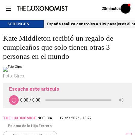
Volver
Iniciar
a
sesión
20MINUTOS.ES
SCHENGEN
España realiza controles a 199 pasajeros el p
Kate Middleton recibió un regalo de
cumpleaños que solo tienen otras 3
personas en el mundo
Foto: Gtres.
Escucha este artículo
THE LUXONOMIST
NOTICIA
12 ene 2026 - 13:27
Paloma de la Hija Ferrero