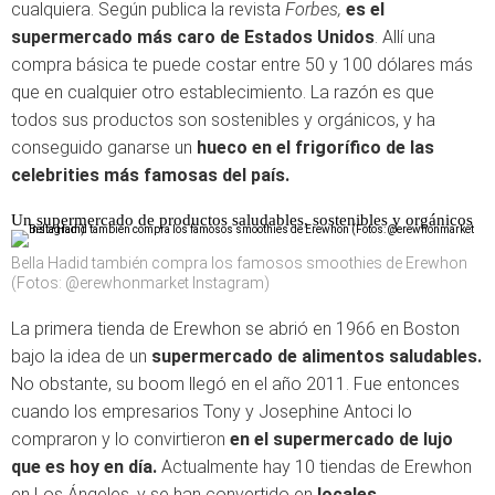
cualquiera. Según publica la revista
Forbes,
es el
supermercado más caro de Estados Unidos
. Allí una
compra básica te puede costar entre 50 y 100 dólares más
que en cualquier otro establecimiento. La razón es que
todos sus productos son sostenibles y orgánicos, y ha
conseguido ganarse un
hueco en el frigorífico de las
celebrities más famosas del país.
Un supermercado de productos saludables, sostenibles y orgánicos
Bella Hadid también compra los famosos smoothies de Erewhon
(Fotos: @erewhonmarket Instagram)
La primera tienda de Erewhon se abrió en 1966 en Boston
bajo la idea de un
supermercado de alimentos saludables.
No obstante, su boom llegó en el año 2011. Fue entonces
cuando los empresarios Tony y Josephine Antoci lo
compraron y lo convirtieron
en el supermercado de lujo
que es hoy en día.
Actualmente hay 10 tiendas de Erewhon
en Los Ángeles, y se han convertido en
locales