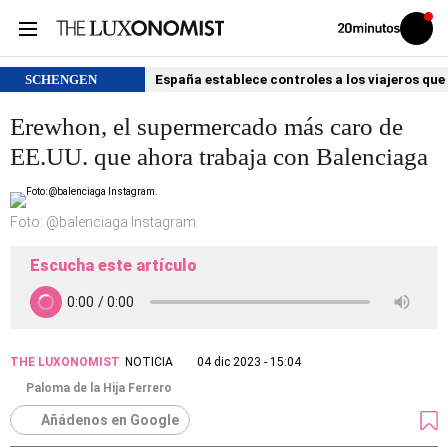
Volver
Iniciar
a
sesión
20MINUTOS.ES
SCHENGEN
España establece controles a los viajeros que 
Erewhon, el supermercado más caro de
EE.UU. que ahora trabaja con Balenciaga
Foto: @balenciaga Instagram.
Escucha este artículo
THE LUXONOMIST
NOTICIA
04 dic 2023 - 15:04
Paloma de la Hija Ferrero
Añádenos en Google