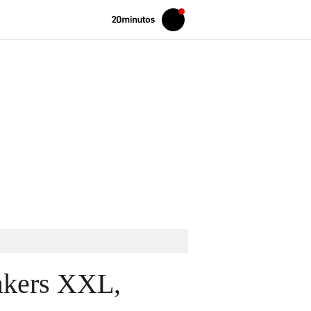
Volver
Iniciar
a
sesión
20MINUTOS.ES
eakers XXL,