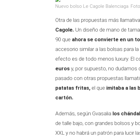
Nuevo bolso Le Cagole Balenciaga. Fot
Otra de las propuestas más llamativas
Cagole.
Un diseño de mano de tamañ
90 que
ahora se convierte en un t
accesorio similar a las bolsas para l
efecto es de todo menos luxury. El 
euros
y, por supuesto, no dudamos de
pasado con otras propuestas llamati
patatas fritas,
el que
imitaba a las 
cartón.
Además, según Gvasalia
los chánda
de talle bajo, con grandes bolsos y 
XXL y no habrá un patrón para lucir 