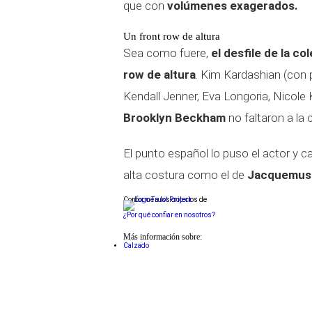
que con
volúmenes exagerados.
Un front row de altura
Sea como fuere,
el desfile de la c
row de altura
. Kim Kardashian (con
Kendall Jenner, Eva Longoria, Nicol
Brooklyn Beckham
no faltaron a la c
El punto español lo puso el actor y 
alta costura como el de
Jacquemus 
Conforme a los criterios de
¿Por qué confiar en nosotros?
Más información sobre:
Calzado