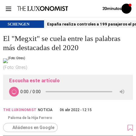
Volver
Iniciar
a
sesión
20MINUTOS.ES
SCHENGEN
España realiza controles a 199 pasajeros el p
El "Megxit" se cuela entre las palabras
más destacadas del 2020
(Foto: Gtres)
Escucha este artículo
THE LUXONOMIST
NOTICIA
06 abr 2022 - 12:15
Paloma de la Hija Ferrero
Añádenos en Google