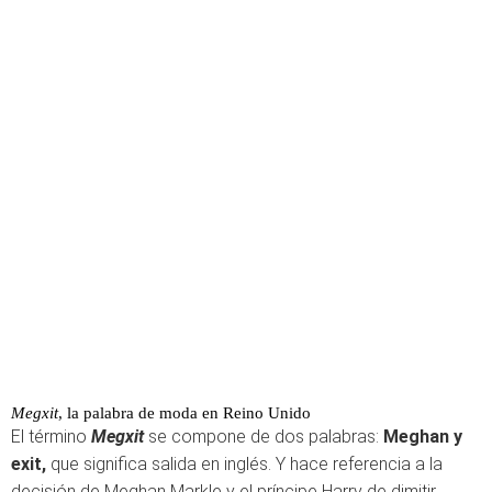
Megxit
, la palabra de moda en Reino Unido
El término
Megxit
se compone de dos palabras:
Meghan y
exit,
que significa salida en inglés. Y hace referencia a la
decisión de Meghan Markle y el príncipe Harry de dimitir