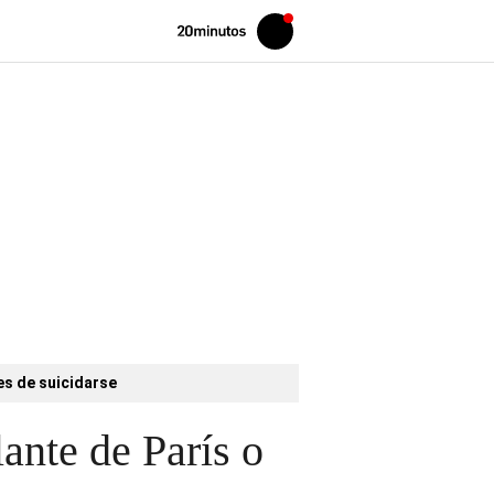
Volver
Iniciar
a
sesión
20MINUTOS.ES
es de suicidarse
ante de París o