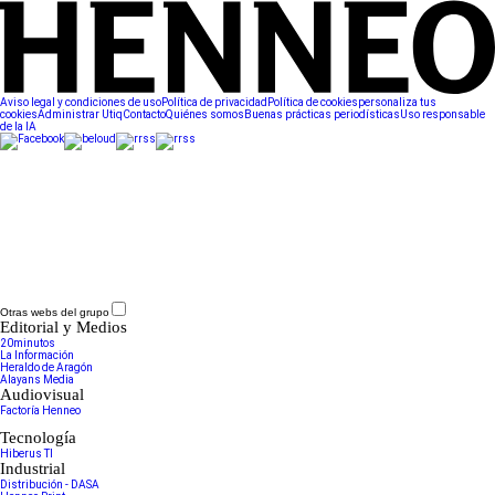
Aviso legal y condiciones de uso
Política de privacidad
Política de cookies
personaliza tus
cookies
Administrar Utiq
Contacto
Quiénes somos
Buenas prácticas periodísticas
Uso responsable
de la IA
Otras webs del grupo
Editorial y Medios
20minutos
La Información
Heraldo de Aragón
Alayans Media
Audiovisual
Factoría Henneo
Tecnología
Hiberus TI
Industrial
Distribución - DASA