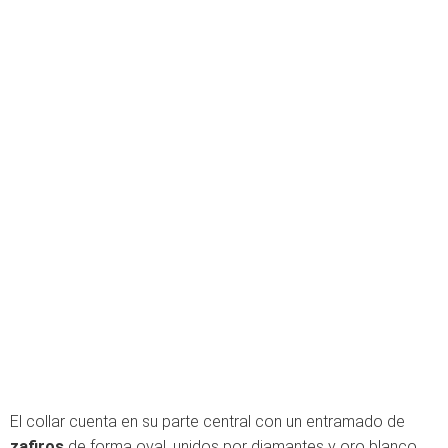
El collar cuenta en su parte central con un entramado de
zafiros
de forma oval, unidos por diamantes y oro blanco.