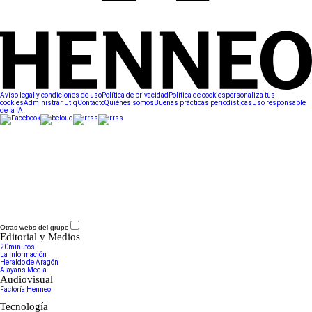
Aviso legal y condiciones de uso
Política de privacidad
Política de cookies
personaliza tus
cookies
Administrar Utiq
Contacto
Quiénes somos
Buenas prácticas periodísticas
Uso responsable
de la IA
Otras webs del grupo
Editorial y Medios
20minutos
La Información
Heraldo de Aragón
Alayans Media
Audiovisual
Factoría Henneo
Tecnología