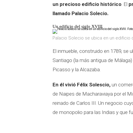
un precioso edificio histórico
. El
p
llamado
Palacio Solecio.
Un edificio del siglo XVIII
Palacio Solecio se ubica en un edificio de
El inmueble, construido en 1789, se ub
Santiago (la más antigua de Málaga) 
Picasso y la Alcazaba.
En él vivió Félix Solescio,
un comerc
de Naipes de Macharaviaya por el Mini
reinado de Carlos III. Un negocio cu
de monopolio para las Indias y que 