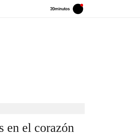
Volver
Iniciar
a
sesión
20MINUTOS.ES
s en el corazón