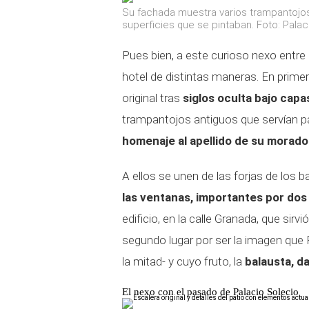
Su fachada muestra varios trampantojos,
superficies que se pintaban. Foto: Palac
Pues bien, a este curioso nexo entre 
hotel de distintas maneras. En prime
original tras
siglos oculta bajo capa
trampantojos antiguos que servían pa
homenaje al apellido de su morado
A ellos se unen de las forjas de los b
las ventanas, importantes por dos
edificio, en la calle Granada, que sirv
segundo lugar por ser la imagen que 
la mitad- y cuyo fruto, la
balausta, d
El nexo con el pasado de Palacio Solecio