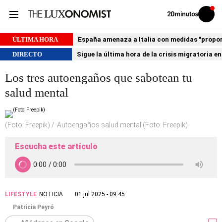
Volver
Iniciar
a
sesión
20MINUTOS.ES
ÚLTIMA HORA
España amenaza a Italia con medidas "proporci
DIRECTO
Sigue la última hora de la crisis migratoria e
Los tres autoengaños que sabotean tu
salud mental
(Foto: Freepik)
Autoengaños salud mental (Foto: Freepik)
Escucha este artículo
LIFESTYLE
NOTICIA
01 jul 2025 - 09:45
Patricia Peyró