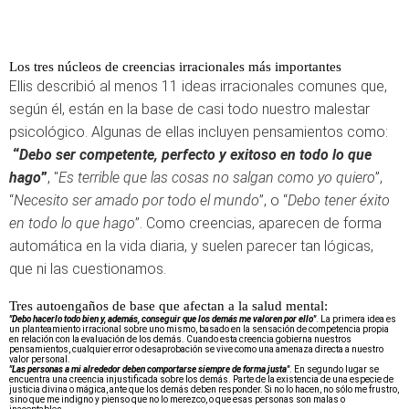
Los tres núcleos de creencias irracionales más importantes
Ellis describió al menos 11 ideas irracionales comunes que,
según él, están en la base de casi todo nuestro malestar
psicológico. Algunas de ellas incluyen pensamientos como:
“
Debo ser competente, perfecto y exitoso en todo lo que
hago
”
, "
Es terrible que las cosas no salgan como yo quiero
”,
“
Necesito ser amado por todo el mundo
”, o “
Debo tener éxito
en todo lo que hago
”. Como creencias, aparecen de forma
automática en la vida diaria, y suelen parecer tan lógicas,
que ni las cuestionamos.
Tres autoengaños de base que afectan a la salud mental:
"Debo hacerlo todo bien y, además, conseguir que los demás me valoren por ello"
. La primera idea es
un planteamiento irracional sobre uno mismo, basado en la sensación de competencia propia
en relación con la evaluación de los demás. Cuando esta creencia gobierna nuestros
pensamientos, cualquier error o desaprobación se vive como una amenaza directa a nuestro
valor personal.
"Las personas a mi alrededor deben comportarse siempre de forma justa"
. En segundo lugar se
encuentra una creencia injustificada sobre los demás. Parte de la existencia de una especie de
justicia divina o mágica, ante que los demás deben responder. Si no lo hacen, no sólo me frustro,
sino que me indigno y pienso que no lo merezco, o que esas personas son malas o