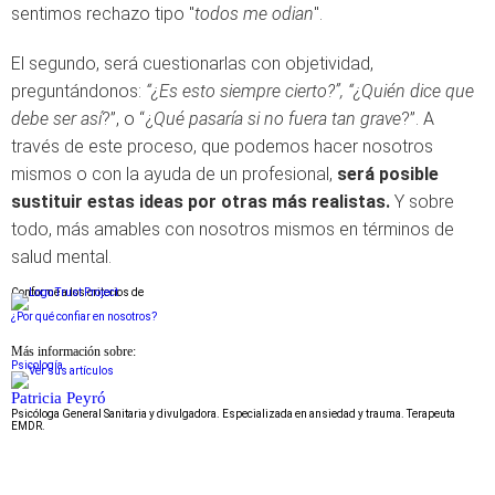
sentimos rechazo tipo "
todos me odian
".
El segundo, será cuestionarlas con objetividad,
preguntándonos:
“¿Es esto siempre cierto?”,
“¿Quién dice que
debe ser así
?”, o “¿
Qué pasaría si no fuera tan grave
?”. A
través de este proceso, que podemos hacer nosotros
mismos o con la ayuda de un profesional,
será posible
sustituir estas ideas por otras más realistas.
Y sobre
todo, más amables con nosotros mismos en términos de
salud mental.
Conforme a los criterios de
¿Por qué confiar en nosotros?
Más información sobre:
Psicología
Patricia Peyró
Psicóloga General Sanitaria y divulgadora. Especializada en ansiedad y trauma. Terapeuta
EMDR.