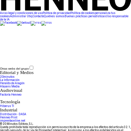
Aviso legal y condiciones de uso
Política de privacidad
Política de cookies
personaliza tus
cookies
Administrar Utiq
Contacto
Quiénes somos
Buenas prácticas periodísticas
Uso responsable
de la IA
Otras webs del grupo
Editorial y Medios
20minutos
La Información
Heraldo de Aragón
Alayans Media
Audiovisual
Factoría Henneo
Tecnología
Hiberus TI
Industrial
Distribución - DASA
Henneo Print
imprentaonline.net
© 20 Minutos Editora, S.L.
Queda prohibida toda reproducción sin permiso escrito de la empresa a los efectos del artículo 32.1,
párrafo segundo, de la Ley de Propiedad Intelectual. Asimismo, a los efectos establecidos en el