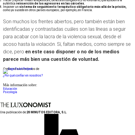
Trazar y aplicar líneas terapéuticas, de acceso obligatorio y no voluntario, que ayuden a la
auténtica
reinserción de los agresores en las cárceles.
Imponer un
sistema de seguimiento terapéutico obligatorio más allá de la prisión,
como ya sucede en otros países europeos; por ejemplo, en Francia.
Son muchos los frentes abiertos, pero también están bien
identificadas y contrastadas cuáles son las líneas a seguir
para acabar con la lacra de la violencia sexual, desde el
acoso hasta la violación. Sí, faltan medios, como siempre se
dice, pero
en este caso disponer o no de los medios
parece más bien una cuestión de voluntad.
Conforme a los criterios de
¿Por qué confiar en nosotros?
Más información sobre:
Educación
Psicología
Una publicación de:
20 MINUTOS EDITORA, S.L.