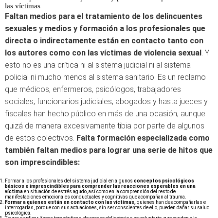
las víctimas
Faltan medios para el tratamiento de los delincuentes
sexuales y medios y formación a los profesionales que
directa o indirectamente están en contacto tanto con
los autores como con las víctimas de violencia sexual
. Y
esto no es una crítica ni al sistema judicial ni al sistema
policial ni mucho menos al sistema sanitario. Es un reclamo
que médicos, enfermeros, psicólogos, trabajadores
sociales, funcionarios judiciales, abogados y hasta jueces y
fiscales han hecho público en más de una ocasión, aunque
quizá de manera excesivamente tibia por parte de algunos
de estos colectivos.
Falta formación especializada como
también faltan medios para lograr una serie de hitos que
son imprescindibles:
Formar a los profesionales del sistema judicial en algunos
conceptos psicológicos
básicos e imprescindibles para comprender las reacciones esperables en una
víctima
en situación de estrés agudo, así como en la comprensión del resto de
manifestaciones emocionales conductuales y cognitivas que acompañan al trauma.
Formar a quienes están en contacto con las víctimas,
quienes han de acompañarlas e
interrogarlas, porque con sus actuaciones, sin ser conscientes de ello, pueden dañar su salud
psicológica.