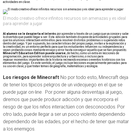
actividades en clase.
El modo creativo ofrece infinitos recursos sin amenazas y es ideal
para aprender a jugar
Al alumno se le despierta el interés
por aprender a través de un juego que ya conoce y sabe
lo divertido que puede llegar a ser. Esta edición también dispone de actividades grupales para
que los alumnos interactúen entre ellos para resolver distintos problemas o superando retos
dentro del juego. Y por supuesto, las características del propio juego, invitan a la exploración y
la creatividad, es un entorno perfecto para que los estudiantes refuercen su independencia y
vayan probando cosas mediante ensayo y error hasta conseguir aquello que se han propuesto.
Minecraft Education Edition puede usarse
, de hecho, como un extra en lecciones de
programación, para aprender sobre arquitectura y urbanismo, o incluso para
repasar momentos importantes de la historia recreando escenas o eventos históricos con los
elementos del juego. En este sentido, el juego incluye lecciones especialmente pensadas para
su uso en clase, y que tratan temas de geografía, matemáticas y ecología.
Los riesgos de Minecraft
No por todo esto, Minecraft deja
de tener los típicos peligros de un videojuego en el que se
puede jugar on-line. Por poner alguna desventaja al juego,
diremos que puede producir adicción y que incorpora el
riesgo de que los niños interactúen con desconocidos. Por
otro lado, puede llegar a ser un poco violento dependiendo
dependiendo de las edades, por el hecho de tener que matar
a los enemigos.