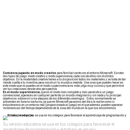
Comienza jugando en modo creativo
para familiarizarte con el entorno Minecraft. Existen
dos tipos de juego: modo
creativo
y modo
supervivencia
, cada uno de ellos con distintos
objetivos. En la modalidad creativa tienes a tu disposición todos los materiales y se trata de dar
rienda suelta a tu inventiva para construir tu mundo a medida. Una cosa que puedes hacer en
este modo que no puedes en el modo supervivencia es volar, algo muy curioso y que permitirá
ver tus creaciones desde otra perspectiva.
En el modo supervivencia
, que es el modo más completo y más parecido a un juego
convencional, apareces en cualquier parte de un mundo imaginario y sin nada y tu principal
objetivo es sobrevivir a los ataques de los diferentes enemigos. Estos normalmente se
presentan en horario nocturno, ya que en Minecraft pasamos del día a la noche como si
estuviéramos en un entorno real (proporcionado al juego) en el que además pueden aparecer
inclemencias del tiempo dependiendo de la zona del mundo en la que nos encontremos.
Su versión educativa se usa en los colegios para favorecer el
aprendizaje de programación y el trabajo en equipo