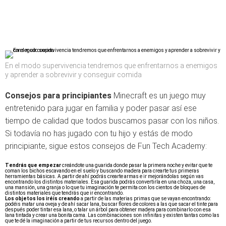
En el modo supervivencia tendremos que enfrentarnos a enemigos
y aprender a sobrevivir y conseguir comida
Consejos para principiantes
Minecraft es un juego muy
entretenido para jugar en familia y poder pasar así ese
tiempo de calidad que todos buscamos pasar con los niños.
Si todavía no has jugado con tu hijo y estás de modo
principiante, sigue estos consejos de Fun Tech Academy:
Tendrás que empezar
creándote una guarida donde pasar la primera noche y evitar que te
coman los bichos escavando en el suelo y buscando madera para crearte tus primeras
herramientas básicas. A partir de ahí podrás crearte armas e ir mejorándolas según vas
encontrando los distintos materiales. Esa guarida podrás convertirla en una choza, una casa,
una mansión, una granja o lo que tu imaginación te permita con los cientos de bloques de
distintos materiales que tendrás que ir encontrando.
Los objetos los iréis creando
a partir de las materias primas que se vayan encontrando:
podéis matar una oveja y de ahí sacar lana, buscar flores de colores a las que sacar el tinte para
después poder tintar esa lana, o talar un árbol para obtener madera para combinarlo con esa
lana tintada y crear una bonita cama. Las combinaciones son infinitas y existen tantas como las
que te dé la imaginación a partir de tus recursos dentro del juego.