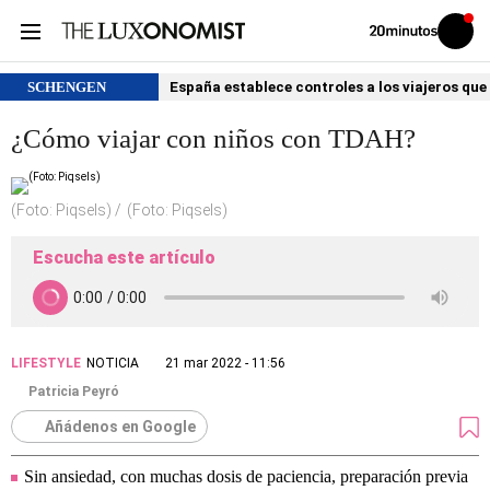
Volver
Iniciar
a
sesión
20MINUTOS.ES
SCHENGEN
España establece controles a los viajeros que 
¿Cómo viajar con niños con TDAH?
(Foto: Piqsels)
(Foto: Piqsels)
Escucha este artículo
LIFESTYLE
NOTICIA
21 mar 2022 - 11:56
Patricia Peyró
Añádenos en Google
Sin ansiedad, con muchas dosis de paciencia, preparación previa