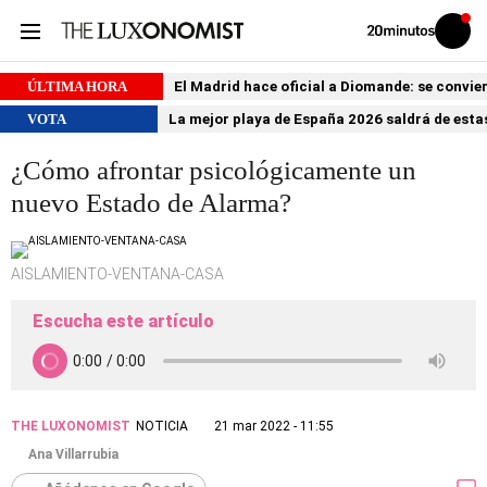
Volver
Iniciar
a
sesión
20MINUTOS.ES
ÚLTIMA HORA
El Madrid hace oficial a Diomande: se conviert
VOTA
La mejor playa de España 2026 saldrá de estas
¿Cómo afrontar psicológicamente un
nuevo Estado de Alarma?
AISLAMIENTO-VENTANA-CASA
Escucha este artículo
THE LUXONOMIST
NOTICIA
21 mar 2022 - 11:55
Ana Villarrubia