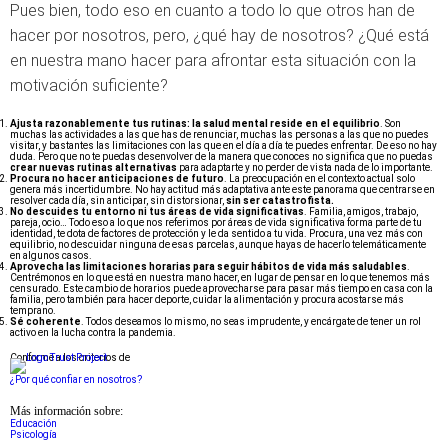
Pues bien, todo eso en cuanto a todo lo que otros han de
hacer por nosotros, pero, ¿qué hay de nosotros? ¿Qué está
en nuestra mano hacer para afrontar esta situación con la
motivación suficiente?
Ajusta razonablemente tus rutinas: la salud mental reside en el equilibrio
. Son
muchas las actividades a las que has de renunciar, muchas las personas a las que no puedes
visitar, y bastantes las limitaciones con las que en el día a día te puedes enfrentar. De eso no hay
duda. Pero que no te puedas desenvolver de la manera que conoces no significa que no puedas
crear nuevas rutinas alternativas
para adaptarte y no perder de vista nada de lo importante.
Procura no hacer anticipaciones de futuro
. La preocupación en el contexto actual solo
genera más incertidumbre. No hay actitud más adaptativa ante este panorama que centrarse en
resolver cada día, sin anticipar, sin distorsionar,
sin ser catastrofista.
No descuides tu entorno ni tus áreas de vida significativas
. Familia, amigos, trabajo,
pareja, ocio… Todo eso a lo que nos referimos por áreas de vida significativa forma parte de tu
identidad, te dota de factores de protección y le da sentido a tu vida. Procura, una vez más con
equilibrio, no descuidar ninguna de esas parcelas, aunque hayas de hacerlo telemáticamente
en algunos casos.
Aprovecha las limitaciones horarias para seguir hábitos de vida más saludables
.
Centrémonos en lo que está en nuestra mano hacer, en lugar de pensar en lo que tenemos más
censurado. Este cambio de horarios puede aprovecharse para pasar más tiempo en casa con la
familia, pero también para hacer deporte, cuidar la alimentación y procura acostarse más
temprano.
Sé coherente
. Todos deseamos lo mismo, no seas imprudente, y encárgate de tener un rol
activo en la lucha contra la pandemia.
Conforme a los criterios de
¿Por qué confiar en nosotros?
Más información sobre:
Educación
Psicología