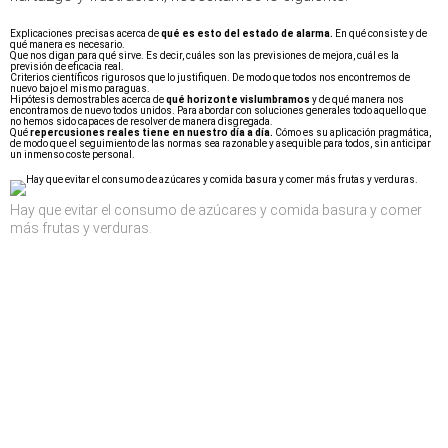
Explicaciones precisas acerca de
qué es esto del estado de alarma.
En qué consiste y de
qué manera es necesario.
Que nos digan para qué sirve. Es decir, cuáles son las previsiones de mejora, cuál es la
previsión de eficacia real.
Criterios científicos rigurosos que lo justifiquen. De modo que todos nos encontremos de
nuevo bajo el mismo paraguas.
Hipótesis demostrables acerca de
qué horizonte vislumbramos
y de qué manera nos
encontramos de nuevo todos unidos. Para abordar con soluciones generales todo aquello que
no hemos sido capaces de resolver de manera disgregada.
Qué
repercusiones reales tiene en nuestro día a día.
Cómo es su aplicación pragmática,
de modo que el seguimiento de las normas sea razonable y asequible para todos, sin anticipar
un inmenso coste personal.
Hay que evitar el consumo de azúcares y comida basura y comer
más frutas y verduras.