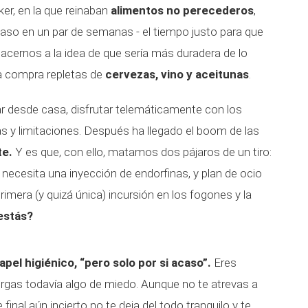
er, en la que reinaban
alimentos no perecederos
,
 paso en un par de semanas - el tiempo justo para que
acernos a la idea de que sería más duradera de lo
la compra repletas de
cervezas, vino y aceitunas
.
r desde casa, disfrutar telemáticamente con los
 y limitaciones. Después ha llegado el boom de las
te.
Y es que, con ello, matamos dos pájaros de un tiro:
 necesita una inyección de endorfinas, y plan de ocio
rimera (y quizá única) incursión en los fogones y la
 estás?
apel higiénico, “pero solo por si acaso”.
Eres
ergas todavía algo de miedo. Aunque no te atrevas a
final aún incierto no te deja del todo tranquilo y te