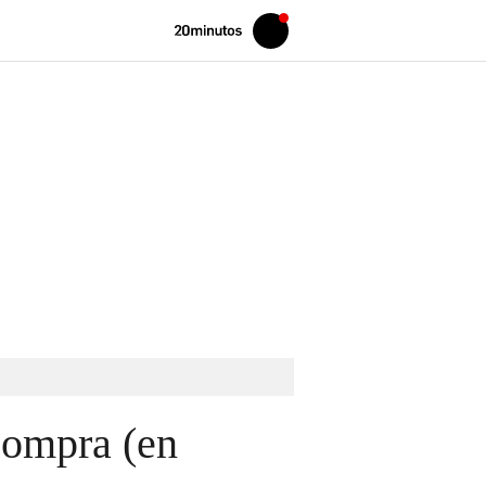
Volver
Iniciar
a
sesión
20MINUTOS.ES
 compra (en