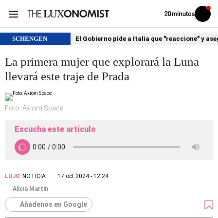
Volver
Iniciar
a
sesión
20MINUTOS.ES
SCHENGEN
El Gobierno pide a Italia que "reaccione" y as
La primera mujer que explorará la Luna
llevará este traje de Prada
Foto: Axiom Space
Escucha este artículo
LUJO
NOTICIA
17 oct 2024 - 12:24
Alicia Martín
Añádenos en Google