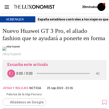
Volver
Iniciar
a
sesión
20MINUTOS.ES
SCHENGEN
España establece controles a los viajeros que 
Nuevo Huawei GT 3 Pro, el aliado
fashion que te ayudará a ponerte en forma
reloj-huawei
Escucha este artículo
JOYAS Y RELOJES
NOTICIA
25 sep 2023 - 23:26
Paloma de la Hija Ferrero
Añádenos en Google