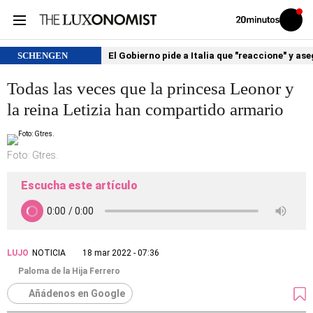
Volver
Iniciar
a
sesión
20MINUTOS.ES
SCHENGEN
El Gobierno pide a Italia que "reaccione" y as
Todas las veces que la princesa Leonor y
la reina Letizia han compartido armario
Foto: Gtres.
Escucha este artículo
LUJO
NOTICIA
18 mar 2022 - 07:36
Paloma de la Hija Ferrero
Añádenos en Google