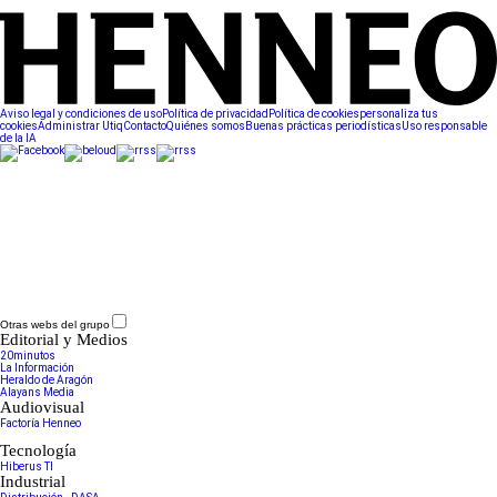
Aviso legal y condiciones de uso
Política de privacidad
Política de cookies
personaliza tus
cookies
Administrar Utiq
Contacto
Quiénes somos
Buenas prácticas periodísticas
Uso responsable
de la IA
Otras webs del grupo
Editorial y Medios
20minutos
La Información
Heraldo de Aragón
Alayans Media
Audiovisual
Factoría Henneo
Tecnología
Hiberus TI
Industrial