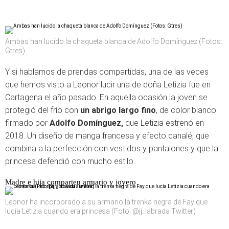
Ambas han lucido la chaqueta blanca de Adolfo Domínguez (Fotos:
Gtres)
Y si hablamos de prendas compartidas, una de las veces
que hemos visto a Leonor lucir una de doña Letizia fue en
Cartagena el año pasado. En aquella ocasión la joven se
protegió del frío con
un abrigo largo fino
, de color blanco
firmado por
Adolfo Domínguez,
que Letizia estrenó en
2018. Un diseño de manga francesa y efecto canalé, que
combina a la perfección con vestidos y pantalones y que la
princesa defendió con mucho estilo.
Madre e hija comparten armario y joyero
Leonor ha incorporado a su armario la trenka negra de Fay que
lucía Letizia cuando era princesa (Foto: @jj_labrada Twitter)