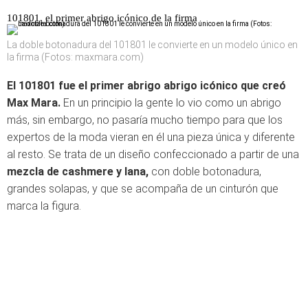
101801, el primer abrigo icónico de la firma
La doble botonadura del 101801 le convierte en un modelo único en
la firma (Fotos: maxmara.com)
El 101801 fue el primer abrigo abrigo icónico que creó
Max Mara.
En un principio la gente lo vio como un abrigo
más, sin embargo, no pasaría mucho tiempo para que los
expertos de la moda vieran en él una pieza única y diferente
al resto. Se trata de un diseño confeccionado a partir de una
mezcla de cashmere y lana,
con doble botonadura,
grandes solapas, y que se acompaña de un cinturón que
marca la figura.