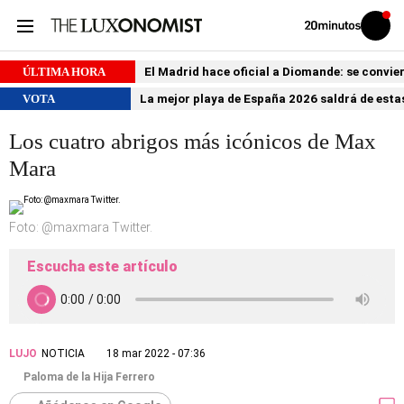
Volver
Iniciar
a
sesión
20MINUTOS.ES
ÚLTIMA HORA
El Madrid hace oficial a Diomande: se conviert
VOTA
La mejor playa de España 2026 saldrá de estas
Los cuatro abrigos más icónicos de Max
Mara
Foto: @maxmara Twitter.
Escucha este artículo
LUJO
NOTICIA
18 mar 2022 - 07:36
Paloma de la Hija Ferrero