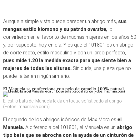
Aunque a simple vista puede parecer un abrigo más,
sus
mangas estilo kiomono y su patrón
oversize,
lo
convirtieron en el favorito de muchas mujeres en los años 50
y, por supuesto, hoy en día. Y es que el 101801 es un abrigo
de corte recto, estilo masculino y con un largo perfecto,
pues mide 1.20 la medida exacta para que siente bien a
mujeres de todas las alturas.
Sin duda, una pieza que no
puede faltar en ningún armario.
El Manuela se confecciona con pelo de camello 100% natural
El estilo bata del Manuela le da un toque sofisticado al abrigo
(Fotos: maxmara.com)
El segundo de los abrigos icónicos de Max Mara es
el
Manuela.
A diferencia del 101801, el Manuela es un
abrigo
tipo bata que se abrocha con la ayuda de un cinturón de