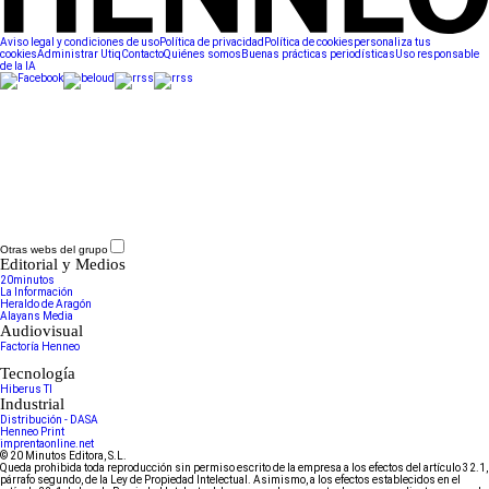
Aviso legal y condiciones de uso
Política de privacidad
Política de cookies
personaliza tus
cookies
Administrar Utiq
Contacto
Quiénes somos
Buenas prácticas periodísticas
Uso responsable
de la IA
Otras webs del grupo
Editorial y Medios
20minutos
La Información
Heraldo de Aragón
Alayans Media
Audiovisual
Factoría Henneo
Tecnología
Hiberus TI
Industrial
Distribución - DASA
Henneo Print
imprentaonline.net
© 20 Minutos Editora, S.L.
Queda prohibida toda reproducción sin permiso escrito de la empresa a los efectos del artículo 32.1,
párrafo segundo, de la Ley de Propiedad Intelectual. Asimismo, a los efectos establecidos en el