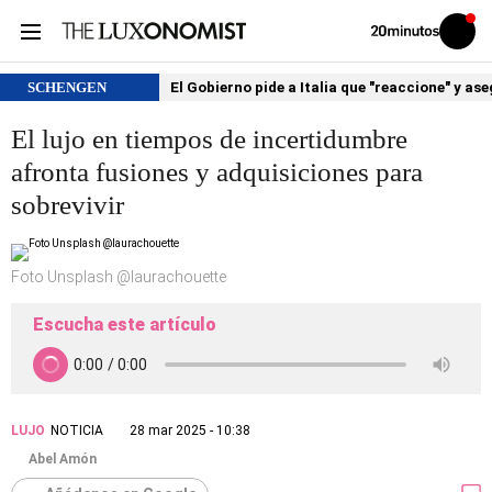
Volver
Iniciar
a
sesión
20MINUTOS.ES
SCHENGEN
El Gobierno pide a Italia que "reaccione" y as
El lujo en tiempos de incertidumbre
afronta fusiones y adquisiciones para
sobrevivir
Foto Unsplash @laurachouette
Escucha este artículo
LUJO
NOTICIA
28 mar 2025 - 10:38
Abel Amón